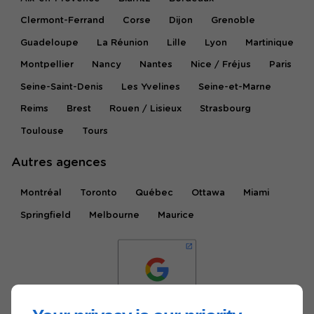
Clermont-Ferrand
Corse
Dijon
Grenoble
Guadeloupe
La Réunion
Lille
Lyon
Martinique
Montpellier
Nancy
Nantes
Nice / Fréjus
Paris
Seine-Saint-Denis
Les Yvelines
Seine-et-Marne
Reims
Brest
Rouen / Lisieux
Strasbourg
Toulouse
Tours
Autres agences
Montréal
Toronto
Québec
Ottawa
Miami
Springfield
Melbourne
Maurice