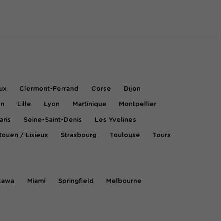
ux
Clermont-Ferrand
Corse
Dijon
on
Lille
Lyon
Martinique
Montpellier
aris
Seine-Saint-Denis
Les Yvelines
Rouen / Lisieux
Strasbourg
Toulouse
Tours
tawa
Miami
Springfield
Melbourne