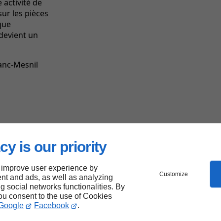
 activité de
ur les pièces
que
devient un
anc-Mesnil
Les
forces
de Linkeo
cy is our priority
 improve user experience by
Customize
nt and ads, as well as analyzing
ng social networks functionalities. By
you consent to the use of Cookies
Google
Facebook
.