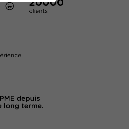
20000
clients
périence
/PME depuis
e long terme.