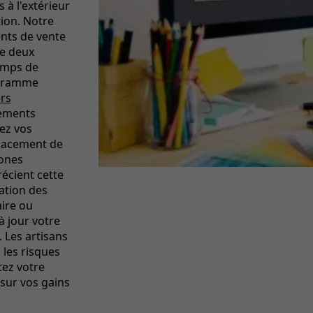
 à l'extérieur
tion. Notre
nts de vente
re deux
emps de
rogramme
ers
cements
ez vos
placement de
zones
écient cette
sation des
aire ou
à jour votre
 Les artisans
 les risques
tez votre
 sur vos gains