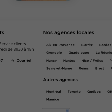
ts
Nos agences locales
ervice clients
Aix-en-Provence
Biarritz
Bordea
redi de 8h30 à 18h
Grenoble
Guadeloupe
La Réuni
67
Courriel
Nancy
Nantes
Nice / Fréjus
P
Seine-et-Marne
Reims
Brest
Autres agences
Montréal
Toronto
Québec
Ot
Maurice