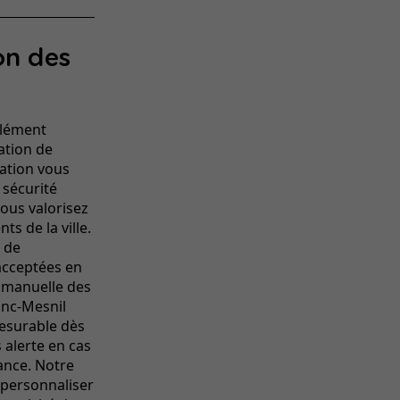
on des
élément
ation de
cation vous
 sécurité
 Vous valorisez
s de la ville.
 de
acceptées en
 manuelle des
anc-Mesnil
mesurable dès
s alerte en cas
ance. Notre
personnaliser