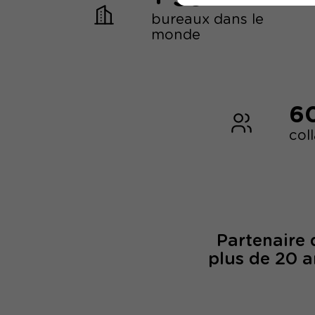
bureaux dans le
monde
6
col
Partenaire
plus de 20 a