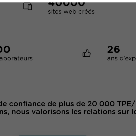
40000
sites web créés
00
26
laborateurs
ans d'ex
 de confiance de plus de 20 000 TPE
ns, nous valorisons les relations sur l