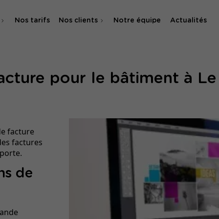
Nos tarifs
Nos clients
Notre équipe
Actualités
O
facture pour le bâtiment à Le
 & SMA
de facture
des factures
porte.
ns de
rande