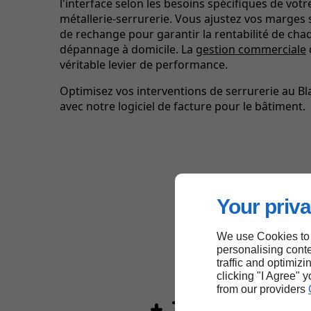
l'interface selon les besoins spécifiques de votre
métallerie-serrurerie. Vous ajustez vos marges s
de rechange pour garantir la rentabilité de cha
dépannage à domicile. La
gestion commerciale
véritable levier de performance.
Optimisez vos interventions de serrurerie au Bl
avec notre logiciel de facture pour le bâtiment.
Your priva
We use Cookies to
personalising conte
traffic and optimizi
clicking "I Agree" 
from our providers
+ 30