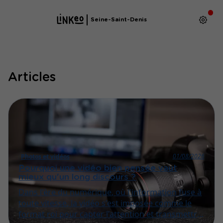
Seine-Saint-Denis
Articles
01/08/2026
Photos et vidéos
Pourquoi une vidéo bien pensée vaut
mieux qu'un long discours ?
Dans l'ère du numérique, où l'information fuse à
toute vitesse, la vidéo s'est imposée comme le
format roi pour capter l'attention et transmettre