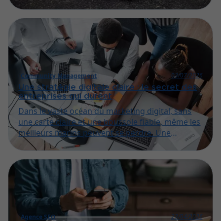
efficacement un message.
03/07/2026
Community Management
Une stratégie digitale claire : le secret des
entreprises qui durent
Dans le vaste océan du marketing digital, sans
une carte claire et une boussole fiable, même les
meilleurs marins peuvent se perdre. Une
stratégie digitale est cette boussole pour votre
entreprise.
23/04/2026
Agence SEO