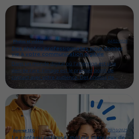
yeux de ceux qui recherchent activement vos
services.
04/02/2026
Photos et vidéos
Des photos professionnelles pour donner
vie à votre communication digitale
Dans un monde digital où l'attention est une
denrée rare, l'image est le premier point de
contact avec votre audience. Des photos de
qualité professionnelle sont le reflet de votre
excellence.
29/10/2025
Agence SEO
Le contenu optimisé, moteur silencieux de