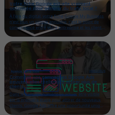
Votre fiche Google est-elle vraiment
optimisée pour générer du trafic local ?
À l'ère du digital, votre fiche Google My Business
n'est plus un simple annuaire, c'est le point de
convergence entre votre entreprise et les clients
locaux qui vous cherchent.
04/02/2026
Agence SEA & SMA
Comment vos campagnes Google Ads
peuvent-elles réellement attirer plus de
clients ?
Dans le paysage numérique actuel, être visible
est la première étape pour attirer de nouveaux
clients. Google Ads offre une opportunité unique
de placer votre entreprise directement sous les