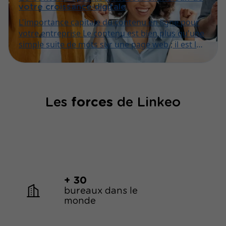
votre croissance digitale
L'importance capitale du contenu en ligne pour
votre entreprise Le contenu est bien plus qu'une
simple suite de mots sur une page web ; il est la
voix de votre entreprise dans l'univers
numérique, le premier point de contact avec vos
futurs clients et le pilier de votre stratégie de
visibilité.
Les
forces
de Linkeo
+ 30
bureaux dans le
monde