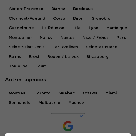
Aix-en-Provence
Biarritz
Bordeaux
Clermont-Ferrand
Corse
Dijon
Grenoble
Guadeloupe
La Réunion
Lille
Lyon
Martinique
Montpellier
Nancy
Nantes
Nice / Fréjus
Paris
Seine-Saint-Denis
Les Yvelines
Seine-et-Marne
Reims
Brest
Rouen / Lisieux
Strasbourg
Toulouse
Tours
Autres agences
Montréal
Toronto
Québec
Ottawa
Miami
Springfield
Melbourne
Maurice