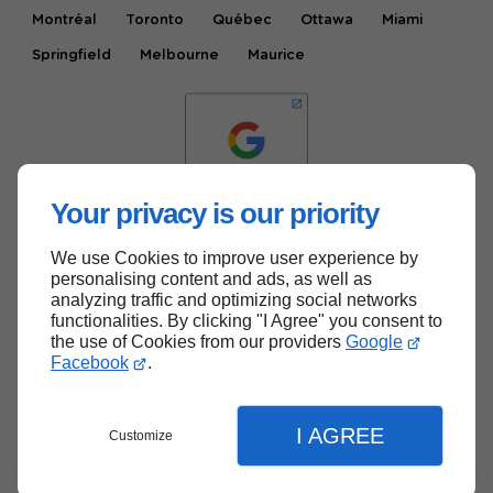
Montréal
Toronto
Québec
Ottawa
Miami
Springfield
Melbourne
Maurice
Your privacy is our priority
We use Cookies to improve user experience by
Haut de page
personalising content and ads, as well as
analyzing traffic and optimizing social networks
functionalities. By clicking "I Agree" you consent to
the use of Cookies from our providers
Google
Facebook
.
I AGREE
Customize
Menu
Contact
Devis