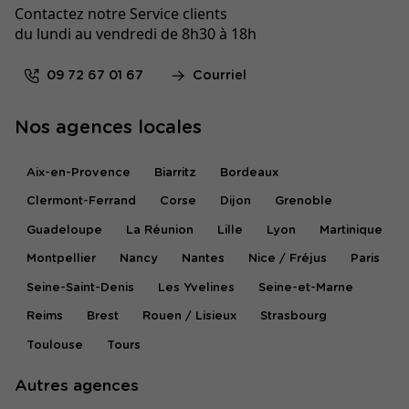
Contactez notre Service clients
du lundi au vendredi de 8h30 à 18h
09 72 67 01 67
Courriel
Nos agences locales
Aix-en-Provence
Biarritz
Bordeaux
Clermont-Ferrand
Corse
Dijon
Grenoble
Guadeloupe
La Réunion
Lille
Lyon
Martinique
Montpellier
Nancy
Nantes
Nice / Fréjus
Paris
Seine-Saint-Denis
Les Yvelines
Seine-et-Marne
Reims
Brest
Rouen / Lisieux
Strasbourg
Toulouse
Tours
Autres agences