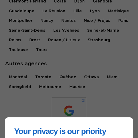
Clermont-Ferrand
Corse
Dijon
Grenoble
Guadeloupe
La Réunion
Lille
Lyon
Martinique
Montpellier
Nancy
Nantes
Nice / Fréjus
Paris
Seine-Saint-Denis
Les Yvelines
Seine-et-Marne
Reims
Brest
Rouen / Lisieux
Strasbourg
Toulouse
Tours
Autres agences
Montréal
Toronto
Québec
Ottawa
Miami
Springfield
Melbourne
Maurice
Your privacy is our priority