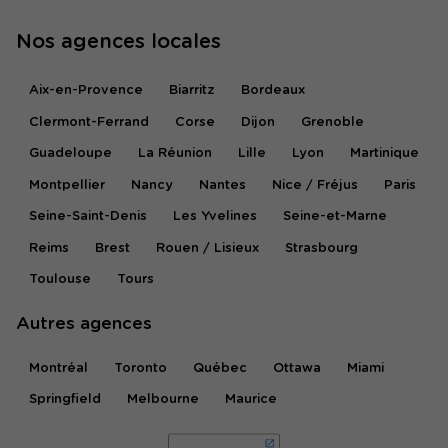
Nos agences locales
Aix-en-Provence
Biarritz
Bordeaux
Clermont-Ferrand
Corse
Dijon
Grenoble
Guadeloupe
La Réunion
Lille
Lyon
Martinique
Montpellier
Nancy
Nantes
Nice / Fréjus
Paris
Seine-Saint-Denis
Les Yvelines
Seine-et-Marne
Reims
Brest
Rouen / Lisieux
Strasbourg
Toulouse
Tours
Autres agences
Montréal
Toronto
Québec
Ottawa
Miami
Springfield
Melbourne
Maurice