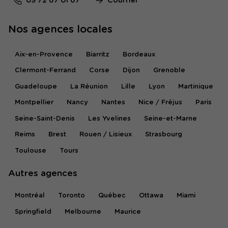
09 72 67 01 67
Courriel
Nos agences locales
Aix-en-Provence
Biarritz
Bordeaux
Clermont-Ferrand
Corse
Dijon
Grenoble
Guadeloupe
La Réunion
Lille
Lyon
Martinique
Montpellier
Nancy
Nantes
Nice / Fréjus
Paris
Seine-Saint-Denis
Les Yvelines
Seine-et-Marne
Reims
Brest
Rouen / Lisieux
Strasbourg
Toulouse
Tours
Autres agences
Montréal
Toronto
Québec
Ottawa
Miami
Springfield
Melbourne
Maurice