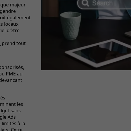
ique majeur
ngendre
roît également
s locaux.
iel d'être
e
s
prend tout
ponsorisés,
 ou PME au
 devançant
lés
liminant les
dget sans
gle Ads
limités à la
ats. Cette