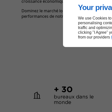
croissance économique pour votre entreprise.
Your priva
Dominez le marché local de Saint-Ouen grâce a
performances de notre agence Google Ads.
We use Cookies to
personalising conte
traffic and optimizi
clicking "I Agree" 
from our providers
+ 30
bureaux dans le
monde