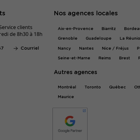
ts
Nos agences locales
ervice clients
Aix-en-Provence
Biarritz
Bordea
redi de 8h30 à 18h
Grenoble
Guadeloupe
La Réuni
67
Courriel
Nancy
Nantes
Nice / Fréjus
P
Seine-et-Marne
Reims
Brest
Autres agences
Montréal
Toronto
Québec
Ot
Maurice