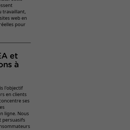
essent
travaillant,
isites web en
réelles pour
EA et
ons à
 l'objectif
rs en clients
 concentre ses
des
n ligne. Nous
t persuasifs
consommateurs