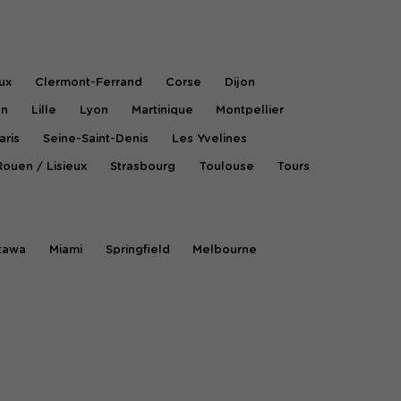
ux
Clermont-Ferrand
Corse
Dijon
on
Lille
Lyon
Martinique
Montpellier
aris
Seine-Saint-Denis
Les Yvelines
Rouen / Lisieux
Strasbourg
Toulouse
Tours
tawa
Miami
Springfield
Melbourne