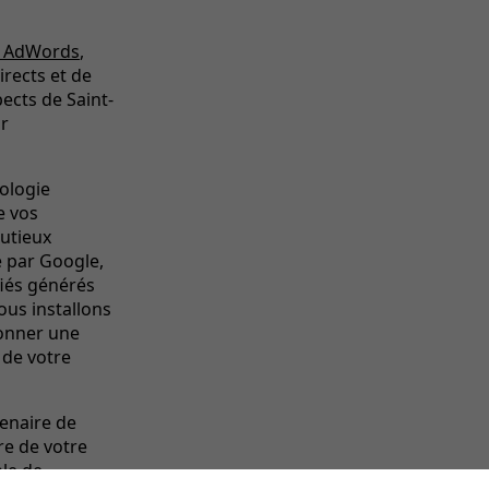
n AdWords
,
irects et de
ects de Saint-
ur
ologie
e vos
nutieux
é par Google,
fiés générés
ous installons
donner une
é de votre
tenaire de
re de votre
le de