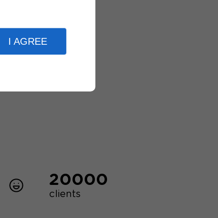
I AGREE
20000
clients