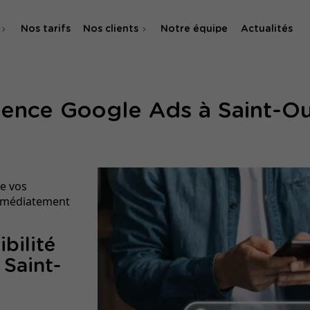
Nos tarifs
Nos clients
Notre équipe
Actualités
O
ence Google Ads à Saint-O
 & SMA
e vos
immédiatement
ibilité
Saint-