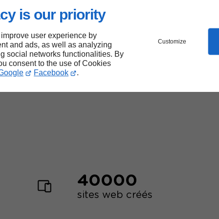
cy is our priority
ux
 improve user experience by
Customize
nt and ads, as well as analyzing
ng social networks functionalities. By
you consent to the use of Cookies
Google
Facebook
.
Les
forces
de Linkeo
40000
sites web créés