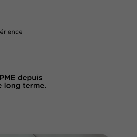
périence
/PME depuis
e long terme.